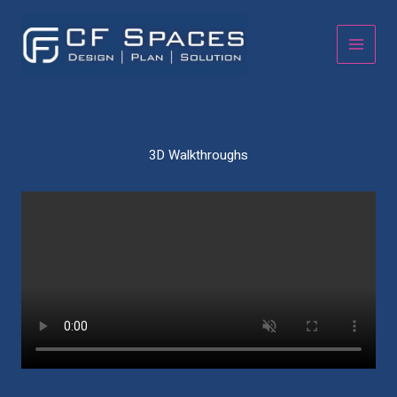
Skip
to
content
3D Walkthroughs